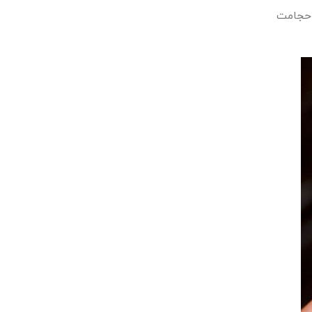
م حجامت