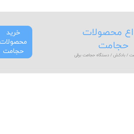
اع محصولات
خرید
محصولات
حجامت
حجامت
ت / بادکش / دستگاه حجامت برقی