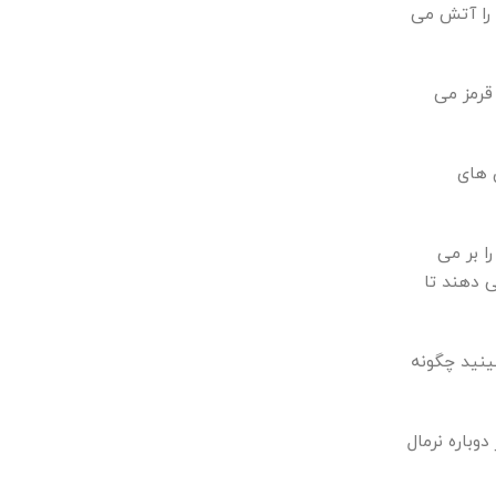
 را آتش می
قرمز می
 های
لیوان را بر می
 دهند تا
 ببینید چگونه
 پماد آنتی بیوتیک و بانداژ برای جلوگیری از عفونت دریافت کنید. پوست شما باید ظرف ۱۰ روز دوباره نرمال