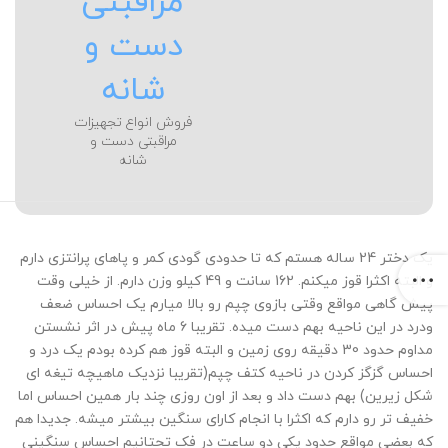
مراقبتی
دست و
شانه
فروش انواع تجهیزات
مراقبتی دست و
شانه
یک دختر 24 ساله هستم که تا حدودی گودی کمر و پاهای پرانتزی دارم
و البته اکثرا قوز میکنم. 162 سانت و 49 کیلو وزن دارم. از خیلی وقت
پیش گاهی مواقع وقتی بازوی چپم رو بالا میارم یک احساس ضعف
ودرد در این ناحیه بهم دست میده. تقریبا 6 ماه پیش در اثر نشستن
مداوم حدود 30 دقیقه روی زمین و البته قوز هم کرده بودم یک درد و
احساس گزگز کردن در ناحیه کتف چپم(تقریبا نزدیک ماهیچه تیغه ای
شکل زیرین) بهم دست داد و بعد از اون روزی چند بار همین احساس اما
خفیف تر رو دارم که اکثرا با انجام کارای سنگین بیشتر میشه. جدیدا هم
که بعضی مواقع حدود یکی دو ساعت در فک تحتانیم احساس سنگینی