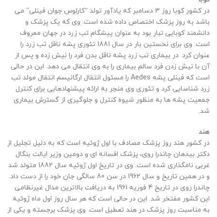
در کشور کوبا روز 3 دسامبر که یادآور تولد “کارلوس جوان فینلی” می
باشد به روز پزشک اختصاص داده شده است. وی که یک پزشک و
دانشمند کوبایی تبار بود به عنوان پیشگام تب زرد در جهان معروف
است. وی برای نخستین بار در سال 1881 تئوری پشه ناقل تب زرد را
عنوان کرد. در بیماری تب زرد پشه ناقل بدن فرد را نیش زده و پس از
آن با نیش زدن فرد سالم بیماری را به وی انتقال می دهد. این در حالی
است که فینلی پشه Aedes را مسئول انتقال ارگانیسم انتقال مولد تب
زرد شناسایی کرد و تئوری وی منجر به ارائه پیشنهادهایی برای کنترل
جمعیت پشه ها به منظور شیوه کنترل و جلوگیری از گسترش بیماری
شد.
هند
در کشور هند روز پزشک مصادف با اول ژوئیه است که به دلیل تجلیل از
دکتر بیدهان چاندرا روی، پزشک افسانه ای و دومین وزیر ایالت بنگال
غربی نامگذاری شده است. وی در تاریخ اول ژوئیه سال 1882 متولد شد
و در همین تاریخ و سال 1962 در سن 80 سالگی جان خود را از دست داد.
چاندرا روی در تاریخ 4 فوریه 1961 به دریافت بالاترین مدال غیرنظامی
این کشور مفتخر شد. این در حالی است که هر سال روز اول ماه ژوئیه
به مناسبت روز پزشک در هند تعطیل است. وی پزشک برجسته و یکی از