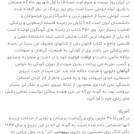
در ایران روز بیست و سوم اوت مصادف با اول شهریور ماه که همزمان
با زادروز تولد ابوعلی سینا است برای روز پزشک در نظر گرفته شده
است. ابوعلی سینا از مشهورترین و تاثیرگذارترینِ فیلسوفان و
دانشمندان ایران است که آثارش در زمینه فلسفه ارسطویی و پزشکی
اهمیت بسیار دارد. وی 450 کتاب در زمینه های گوناگون نوشته است
که یکی از معروف ترین کتاب هایش کتاب شفا، دانشنامه علمی و
فلسفی جامع و کتاب قانون یکی از کتابهای معروف ابن سینا در زمینه
علم پزشکی می باشد. وی از کودکی به طبیعت، گیاهان و حیوانات
علاقه خاصی داشت و
اوقات فراغت
خود را در دشت و صحرا به جستجو
و کسب تجربه می پرداخت ‏بدین صورت از دوران کودکی به خواص
گیاهان دارویی
و طبابت علاقه مند شد. ابن سینا از حیث نیروی
جسمانی، مردی نیرومند بود و به همین خاطر از کار کردن احساس
خستگی نمی کرد، وی همچنین از لحاظ نیروی ذهنی و تفکر نیز بسیار
نیرومند بود، به گونه ای که در سن هجده سالگی توانست تمامی دانش
های زمان خود را فرا گیرد.
آمریکا
در آمریکا 30 مارس برای بزرگداشت پزشکان و تقدیر از خدمات ارزنده
آنها اختصاص داده شده است، به گونه ای که در این تاریخ و سال 1842
دکتر لانگ برای نخستین بار داروی
بیهوشی
“اتر” را در عمل جراحی به