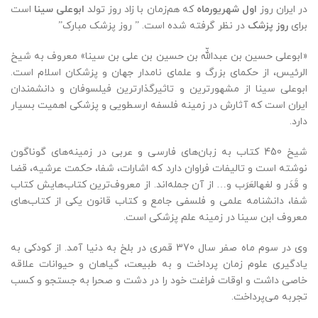
در ایران روز
اول شهریورماه
که هم‌زمان با زاد روز تولد
ابوعلی سینا
است
برای
روز پزشک
در نظر گرفته شده است. ” روز پزشک مبارک”
«ابوعلی حسین بن عبداللّه بن حسین بن علی بن سینا» معروف به شیخ
الرئیس، از حکمای بزرگ و علمای نامدار جهان و پزشکان اسلام است.
ابوعلی سینا از مشهورترین و تاثیرگذارترین فیلسوفان و دانشمندان
ایران است که آثارش در زمینه فلسفه ارسطویی و پزشکی اهمیت بسیار
دارد.
شیخ 450 کتاب به زبان‌‏های فارسی و عربی در زمینه‌های گوناگون
نوشته ‌است و تالیفات فراوان دارد که اشارات، شفا، حکمت عرشیه، قضا
و قَدَر و لغهالعَرَب و… از آن جمله‌‏اند. از معروف‌ترین کتاب‌هایش کتاب
شفا، دانشنامه علمی و فلسفی جامع و کتاب قانون یکی از کتاب‌های
معروف ابن سینا در زمینه علم پزشکی است.
وی در سوم ماه صفر سال 370 قمری در بلخ به دنیا آمد. از کودکی به
یادگیری علوم زمان پرداخت و به طبیعت، گیاهان و حیوانات علاقه
خاصی داشت و اوقات فراغت خود را در دشت و صحرا به جستجو و کسب
تجربه می‌پرداخت.