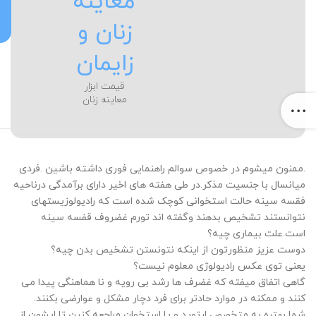
معاینه
زنان و
زایمان
قیمت ابزار
معاینه زنان
.ممنون میشوم در خصوص سوالم راهنمایی فوری داشته باشین .فردی
میانسال با جنسیت مذکر.در طی هفته های اخیر دارای برآمدگی درناحیه
فقسه سینه حالت استخوانی کوچک شده است که رادیولوزیستهای
نتوانستند تشخیص بدهند وگفته اند تورم غضروف قفسه سینه
است.علت بیماری چیه؟
دوست عزیز منظورتون از اینکه نتونستن تشخیص بدن چیه؟
یعنی توی عکس رادیولوژی معلوم نیست؟
گاهی اتفاق میفته که غضرف ها رشد بی رویه و نا هماهنگی پیدا می
کنند و ممکنه در موارد حادتر برای فرد دچار مشکل و عوارضی بکنند.
شما بهتره به متخصص ارتوپد و یا استخوان مراجعه کنین تا ایشون از