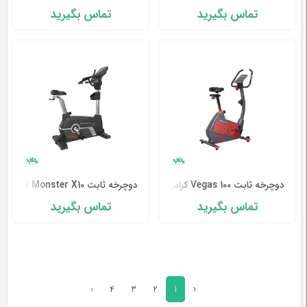
های ایستاده را نیز تهیه کنید که علاوه بر مشکی، در رنگ
تماس بگیرید
تماس بگیرید
هایی از جمله قرمز، زرد، آبی و سایر رنگ ها موجود است.
دوچرخه ثابت Vegas 100 کراس فیتنس-Cross Fitness
دوچرخه ثابت Monster X10 کراس فیتنس-Cross Fitness
تماس بگیرید
تماس بگیرید
هدف از استفادهٔ دوچرخه ثابت ایستاده :
هدف اول دوچرخه ثابت، ارائه یک تمرین عالی برای هر
یک از افراد است، اما داشتن یکی از این دوچرخه ها در
1
‹
›
4
3
2
خانه مزایای دیگری نیز دارد. با دوچرخه ثابت عمودی، می