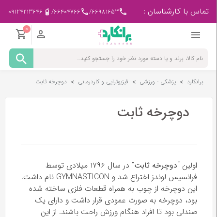
تماس با کارشناسان :
09124213646
/
66404766
/
66981653
0
مادر
و
کودک
برانکارد
>
پزشکی - ورزشی
>
فیزیوتراپی و کاردرمانی
>
دوچرخه ثابت
پزشکی
-
ورزشی
دوچرخه ثابت
بیمار
در
منزل
اولین “
دوچرخه ثابت
” در سال ۱۷۹۶ میلادی توسط
فرانسیس لوندز اختراع شد و GYMNASTICON نام داشت.
لوازم
این دوچرخه از چوب به همراه قطعات فلزی ساخته شده
مصرفی
پزشکی
بود، دوچرخه به صورت عمودی قرار داشت و دارای یک
صندلی بود تا افراد هنگام ورزش راحت باشند. از این