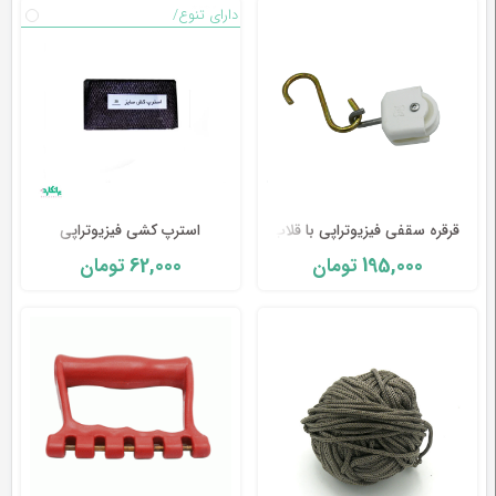
دارای تنوع/
وسایل
تشخیصی
و
آموزشی
مراقبت
محیطی
و
زیبایی
قرقره سقفی فیزیوتراپی با قلاب
استرپ کشی فیزیوتراپی
62,000
195,000
تومان
تومان
ارتوپدی
و
توانبخشی
تجهیزات
پزشکی
و
درمانی