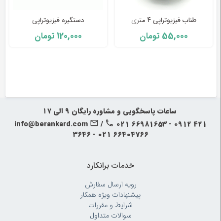
طب
طناب فیزیوتراپی 4 متری
دستگیره فیزیوتراپی
سنتی
120,000
55,000
تومان
تومان
ابزار
جراحی
‍‍ ساعات پاسخگویی و مشاوره رایگان ۹ الی ۱۷
info@berankard.com
/
021 66981653 - 0912 421
3646 - 021 66404766
خدمات برانکارد
رویه‌ ارسال سفارش
پیشنهادات ویژه همکار
شرایط و مقررات
سوالات متداول