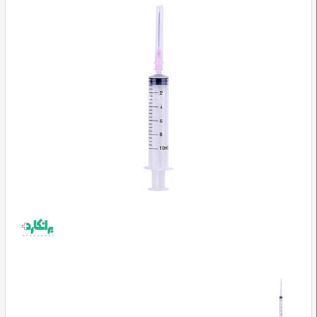
وسایل
تشخیصی
و
آموزشی
مراقبت
محیطی
و
زیبایی
ارتوپدی
و
توانبخشی
تجهیزات
پزشکی
و
درمانی