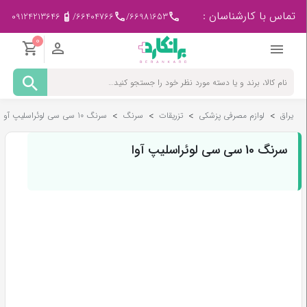
تماس با کارشناسان :
09124213646
/
66404766
/
66981653
0
مادر
و
کودک
یراق
>
لوازم مصرفی پزشکی
>
تزریقات
>
سرنگ
>
سرنگ 10 سی سی لوئراسلیپ آوا
پزشکی
-
ورزشی
سرنگ 10 سی سی لوئراسلیپ آوا
بیمار
در
منزل
لوازم
مصرفی
پزشکی