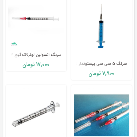
حجم مخزن سرنگ لوئرلاک در اندازه های ۳ میلی لتر ، ۵
میلی لیتر و ۱۰ میلی متری می باشد.
سرنگ انسولین لوئرلاک گیج 27 حلما طب-Helmateb
17,000
تومان
سرنگ 5 سی سی پیستوندار لوئرلاک
7,900
تومان
سرنگ انسولین :
سرنگ انسولین
همانطور که از نامش پیداست برای تزریق