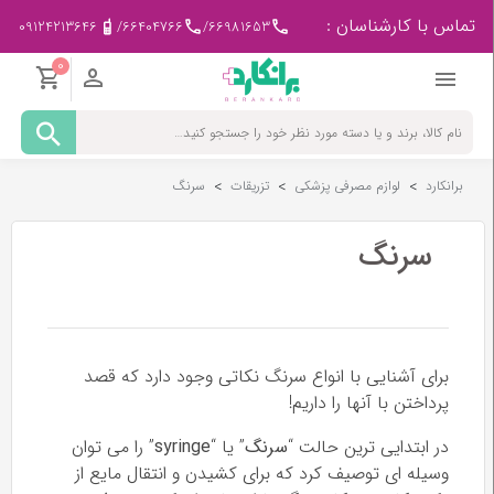
تماس با کارشناسان :
09124213646
/
66404766
/
66981653
0
مادر
و
کودک
برانکارد
>
لوازم مصرفی پزشکی
>
تزریقات
>
سرنگ
پزشکی
-
ورزشی
سرنگ
بیمار
در
منزل
برای آشنایی با انواع سرنگ نکاتی وجود دارد که قصد
پرداختن با آنها را داریم!
لوازم
مصرفی
در ابتدایی ترین حالت “
سرنگ
” یا “
syringe
” را می توان
پزشکی
وسیله ای توصیف کرد که برای کشیدن و انتقال مایع از