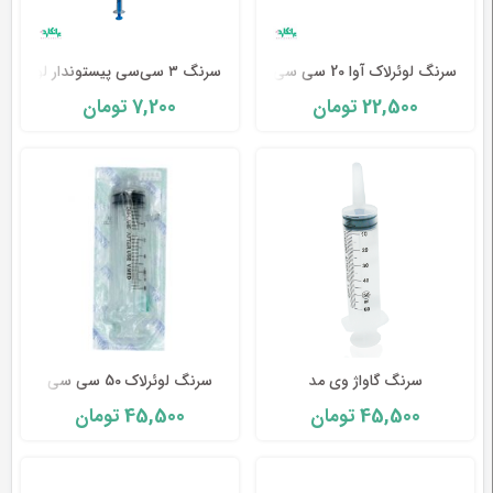
سرنگ لوئرلاک آوا 20 سی سی
سرنگ ۳ سی‌سی پیستوندار لوئرلاک آوا پزشک-AVA
7,200
22,500
تومان
تومان
سرنگ لوئرلاک یا سرنگ سر پیچ دار :
سرنگ لوئرلاک
یا سرپیچ دار دارای بدنه ای از جنس پلی
پروپلین می باشد و سوزن آن نیز دارای پوشش سیلیکنونی
است که برای کاهش درد و سوزش تزریق کاربرد دارد.
سرنگ لوئرلاک دارای درجه بندی بزرگ و شفاف می باشد و
سرنگ گاواژ وی مد
سرنگ لوئرلاک 50 سی سی
معمولاً ۵ سال بعد از تولید می توان از آنها استفاده کرد.
45,500
45,500
تومان
تومان
امکان تعویض سرنگ در این سرنگ ها وجود دارد و
همچنین در حین تزریق از سر سوزن جدا نمی شود تا دارو
نشت نکند.