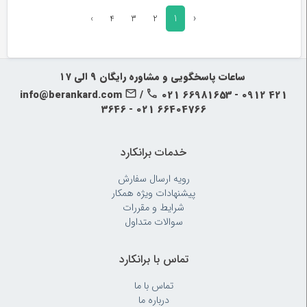
1
‹
›
4
3
2
‍‍ ساعات پاسخگویی و مشاوره رایگان ۹ الی ۱۷
info@berankard.com
/
021 66981653 - 0912 421
3646 - 021 66404766
سرنگ گاواژ یا سرنگ گاوی :
از
سرنگ گاوی
یا سرنگ گاواژ برای شست و شو مثانه یا
خدمات برانکارد
وارد کردن خوراکی از راه سوند به معده و همچنین خارج
کردن ترشحات معده استفاده می شود.
رویه‌ ارسال سفارش
پیشنهادات ویژه همکار
شرایط و مقررات
سوالات متداول
تماس با برانکارد
تماس با ما
درباره ما