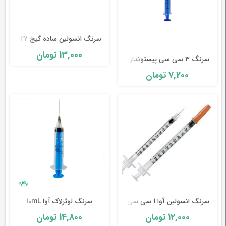
خون در اثر استفاده از سرنگ های آلوده افزایش یافت.
طب
ا
جزای سرنگ
هایی که امروزه می بینیم از سه قسمت
سنتی
مخزن، پیستون و
سر سرنگ
تشکیل شده است. البته
سرنگ انسولین ساده گیج 27 حلما طب-Helmateb
تمامی اجزای سرنگ را این طور می توانیم شرح دهیم :
13,000
تومان
ابزار
سرنگ ۳ سی سی پیستوندار لوئرلاک
پیستون ( plunger )
جراحی
7,200
تومان
مخزن ( barrel )
آداپتور سوزن ( needle adapter )
توپی سوزن ( needle hub )
شفت سوزن ( shaft of needle )
اریب سوزن ( bevel )
کاور محافظ سوزن ( protective needle )
سرنگ انسولین آوا 1 سی سی گیج 30
سرنگ لوئرلاک آوا 10mL
14,800
12,000
تومان
تومان