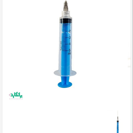
وسایل
تشخیصی
و
آموزشی
مراقبت
محیطی
و
زیبایی
ارتوپدی
و
توانبخشی
تجهیزات
پزشکی
و
درمانی