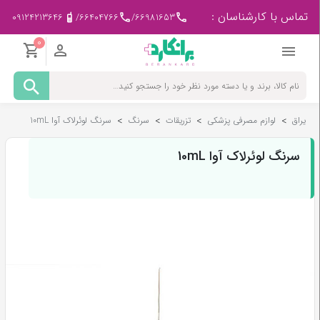
تماس با کارشناسان :
09124213646
/
66404766
/
66981653
0
مادر
و
کودک
یراق
>
لوازم مصرفی پزشکی
>
تزریقات
>
سرنگ
>
سرنگ لوئرلاک آوا 10mL
پزشکی
-
ورزشی
سرنگ لوئرلاک آوا 10mL
بیمار
در
منزل
لوازم
مصرفی
پزشکی