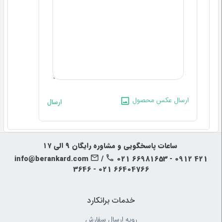
ارسال عکس محصول
ارسال
‍‍ ساعات پاسخگویی و مشاوره رایگان ۹ الی ۱۷
info@berankard.com
/
021 66981653 - 0912 421
3646 - 021 66404766
خدمات برانکارد
رویه‌ ارسال سفارش