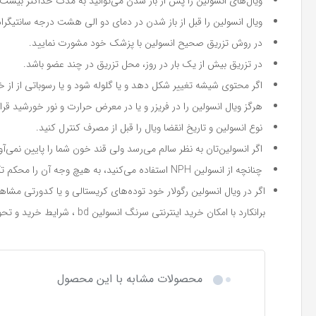
ویال‌های انسولین را پس از باز شدن می‌توانید به مدت حداکثر بیست 
ویال انسولین را قبل از باز شدن در دمای دو الی هشت درجه سانتیگرا
در روش تزریق صحیح انسولین با پزشک خود مشورت نمایید.
در تزریق بیش از یک بار در روز، محل تزریق در چند عضو باشد.
اگر محتوی شیشه تغییر شکل دهد و یا گلوله شود و یا رسوباتی از از خو
هرگز ویال انسولین را در فریزر و یا در معرض حرارت و نور خورشید قرا
نوع انسولین و تاریخ انقضا ویال را قبل از مصرف کنترل کنید.
اگر انسولین‌تان به نظر سالم می‌رسد ولی قند خون شما را پایین نمی‌آور
چنانچه از انسولین NPH استفاده می‌کنید، به هیچ وجه آن را محکم تکان ندهید، زیرا ساختار انسولین و تاثیرات آن از بین می‌رود.
اگر در ویال انسولین رگولار خود توده‌های کریستالی و یا کدورتی مشا
برانکارد با امکان خرید اینترنتی سرنگ انسولین bd ، شرایط خرید و تحویل درب منزل را برای مشتری فراهم کرده است.
محصولات مشابه با این محصول