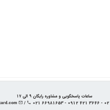
‍‍ ساعات پاسخگویی و مشاوره رایگان ۹ الی ۱۷
kard.com
/
021 66981653 - 0912 421 3646 - 0