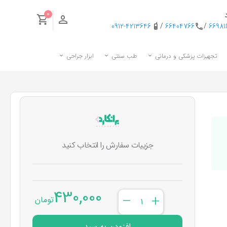
0
0912-4213646
/
66404766
/
6698
تجهیزات پزشکی و درمانی
طب سنتی
ابزار جراحی
جزییات سفارش را انتخاب کنید
430,000
–
+
تومان
افزودن به سبد