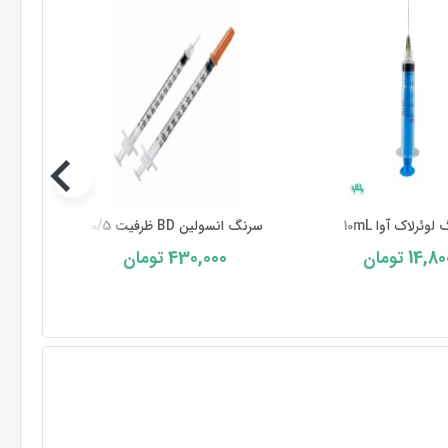
وئرلاک آوا 10mL
سرنگ انسولین BD ظرفیت 0/5 سی سی ...
سرنگ
430,000
14,80
تومان
تومان