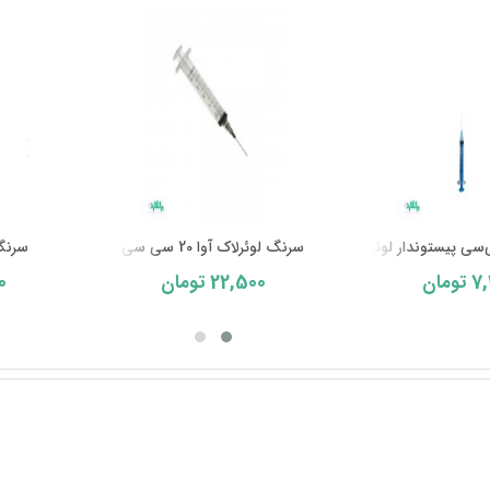
سرنگ لوئرلاک آوا 20 سی سی
سرنگ ل
0
22,500
7,
تومان
تومان