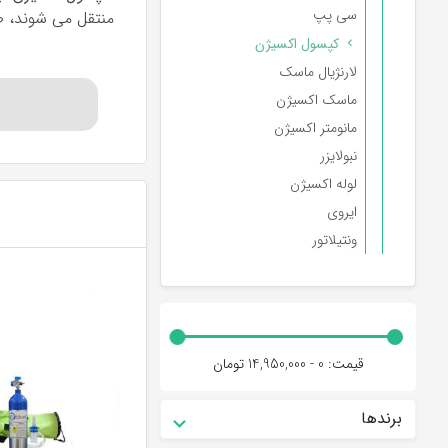
سی پپ
منتقل می شوند، ط
کپسول اکسیژن
بدن انسان بدون اک
لارنژیال ماسک
تنفس کند و ممکن 
ماسک اکسیژن
طبی به کمک ما می
مانومتر اکسیژن
نبولایزر
لوله اکسیژن
ایروی
ونتیلاتور
قیمت:
0 - 14,950,000
تومان
کپسول اکسی
برندها