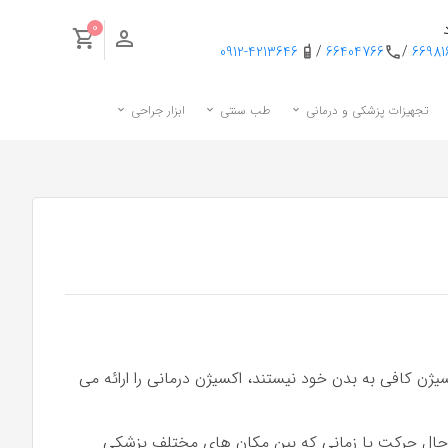
0
0912-4213646
/
66404766
/
6698
تجهیزات پزشکی و درمانی
طب سنتی
ابزار جراحی
سیژن کافی به بدن خود نیستند، اکسیژن درمانی را ارائه می
در حال حرکت یا زمانی که بین مکان های مختلف پزشکی