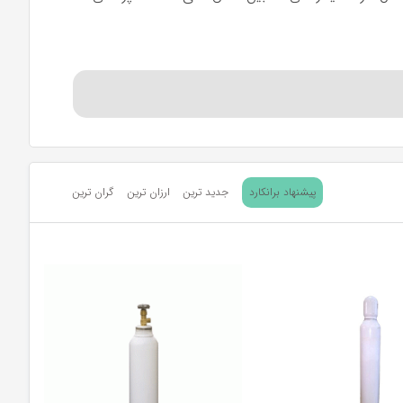
یل بیماری های ریوی، ممکن است فرد نتواند اکسیژن کافی را
یر قسمت های بدن بیمار شود. اینجاست که کپسول اکسیژن
پیشنهاد برانکارد
جدید ترین
ارزان ترین
گران ترین