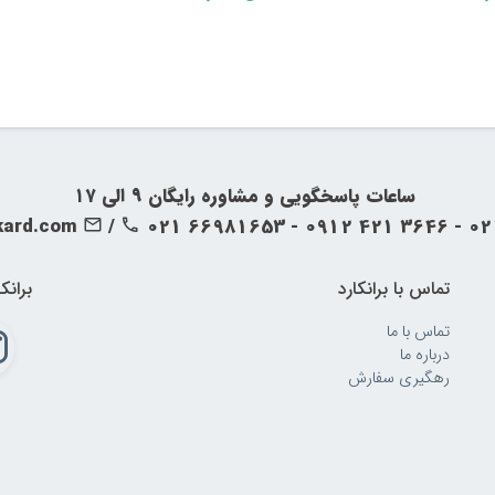
مک آچار روشن کنید
گیج را بررسی کنید تا فشار بررسی شود و از وجود اکسیژن در مخزن اطمینان حاصل 
 از دکمه تنظیم کننده جریان با سرعت تجویز شده توسط پزشک تنظیم کنید
ی را در صورت نیاز وصل کنید و شاخک های بینی را برای جا دادن راحت تنظیم کنی
‍‍ ساعات پاسخگویی و مشاوره رایگان ۹ الی ۱۷
kard.com
/
021 66981653 - 0912 421 3646 - 0
تماس با برانکارد
برانک
تماس با ما
درباره ما
رهگیری سفارش
 اکسیژن کدامند ؟
 مختلفی از کپسول های اکسیژن برای اهداف مختلف مانند کپسول های 