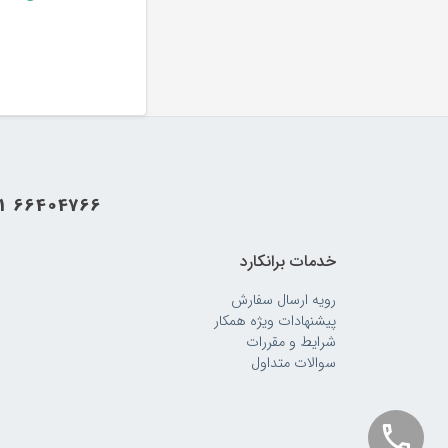
سوپاپ سیلندر را با ک
پس از باز شدن شیر، 
جریان را با استفاده
لوله و شاخک های بین
21 66404766
خدمات برانکارد
رویه‌ ارسال سفارش
پیشنهادات ویژه همکار
شرایط و مقررات
سوالات متداول
انواع کپسول
در حالی که انواع