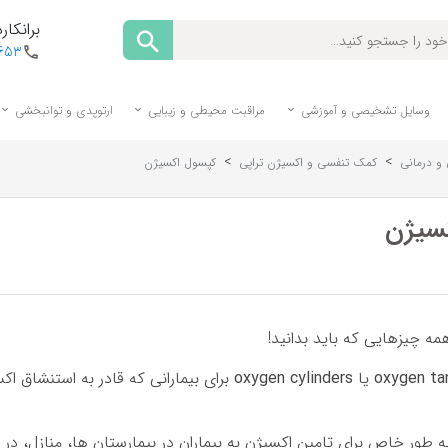
برانکارد
1653
وسایل تشخیصی و آموزشی
مراقبت محیطی و زیبایی
ارتوپدی و توانبخشی
>
>
و درمانی
کمک تنفسی و اکسیژن تراپی
کپسول اکسیژن
سیژن
ه چیزهایی که باید بدانید!
oxygen ta
یا
oxygen cylinders
برای بیمارانی که قادر به استنشاق اک
به طور خاص برای تامین اکسیژن به بیماران در بیمارستان ها، منازل، 