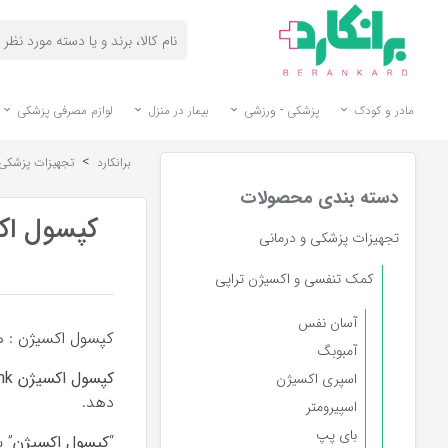
مادر و کودک
پزشکی - ورزشی
بیمار در منزل
لوازم مصرفی پزشکی
>
برانکارد
تجهیزات پزشکی 
دسته بندی محصولات
کپسول اک
تجهیزات پزشکی و درمانی
کمک تنفسی و اکسیژن تراپی
آسان نفس
کپسول اکسیژن : هم
آمبوبگ
کپسول اکسیژن
nk
اسپری اکسیژن
دهد.
اسپیرومتر
بای پپ
“
کپسول اکسیژن
” 