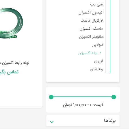
سی پپ
کپسول اکسیژن
لارنژیال ماسک
ماسک اکسیژن
مانومتر اکسیژن
نبولایزر
لوله اکسیژن
ایروی
لوله رابط اکسیژن سوپا
ونتیلاتور
تماس بگیر
قیمت:
0 - 1,000,000
تومان
برندها