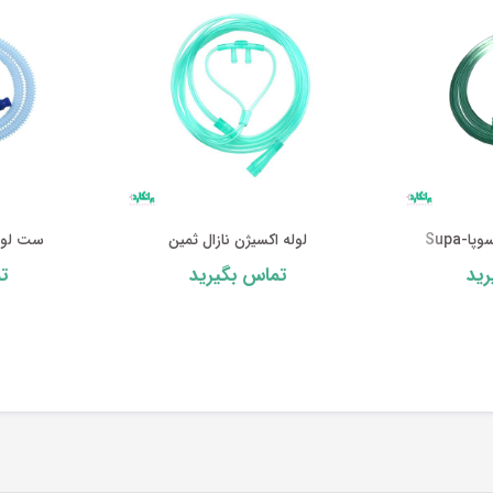
-Supa
لوله اکسیژن نازال ثمین
ست لوله
ید
تماس بگیرید
ت