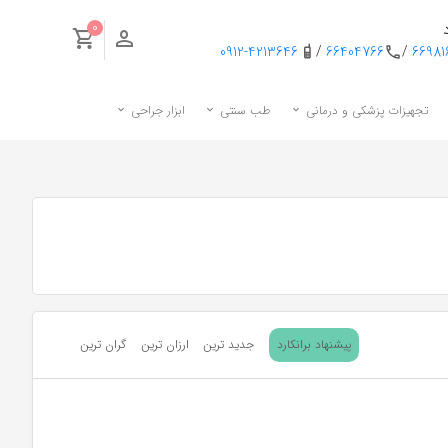
0
0912-4213646
/
66404766
/
6698
تجهیزات پزشکی و درمانی
طب سنتی
ابزار جراحی
پیشنهاد برانکارد
جدید ترین
ارزان ترین
گران ترین