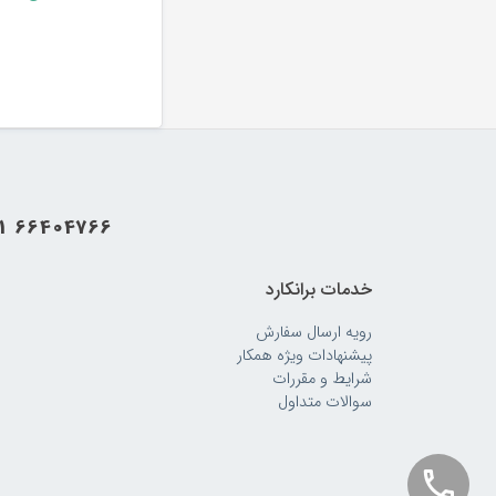
21 66404766
خدمات برانکارد
واکر های قابل
رویه‌ ارسال سفارش
برخی از واکر ها طی
پیشنهادات ویژه همکار
باشند.
شرایط و مقررات
سوالات متداول
دامنهٔ برخی از واکر