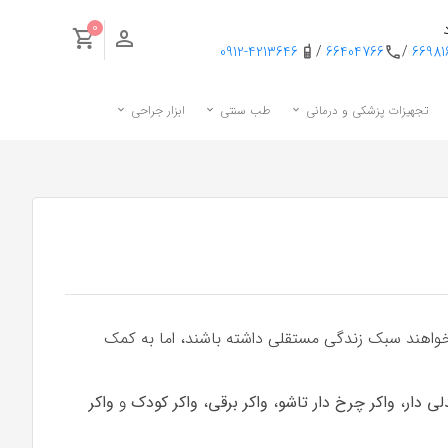
0
0912-4213646
/
66404766
/
6698
تجهیزات پزشکی و درمانی
طب سنتی
ابزار جراحی
 خواهند سبک زندگی مستقلی داشته باشند، اما به کمک
لی دار
،
واکر چرخ دار تاشو
،
واکر برقی
،
واکر کودک
و
واکر