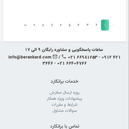
...
1
‹
24
10
9
8
7
6
5
4
3
2
‍‍ ساعات پاسخگویی و مشاوره رایگان ۹ الی ۱۷
info@berankard.com
/
021 66981653 - 0912 421
3646 - 021 66404766
خدمات برانکارد
رویه‌ ارسال سفارش
پیشنهادات ویژه همکار
شرایط و مقررات
سوالات متداول
تماس با برانکارد