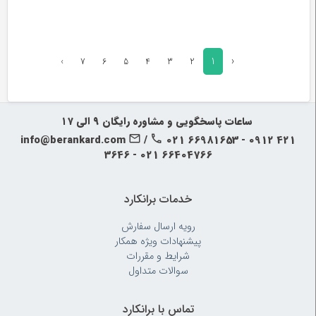
1
‹
›
7
6
5
4
3
2
‍‍ ساعات پاسخگویی و مشاوره رایگان ۹ الی ۱۷
info@berankard.com
/
021 66981653 - 0912 421
3646 - 021 66404766
خدمات برانکارد
رویه‌ ارسال سفارش
پیشنهادات ویژه همکار
شرایط و مقررات
سوالات متداول
تماس با برانکارد