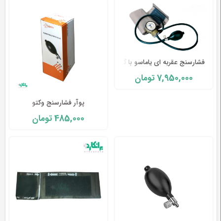
وسایل
تشخیصی
و
آموزشی
فشارسنج عقربه ای یاماسو با گوشی
مراقبت
7,950,000
تومان
محیطی
و
زیبایی
پوآر فشارسنج وکتو
485,000
تومان
ارتوپدی
و
توانبخشی
تجهیزات
پزشکی
و
درمانی