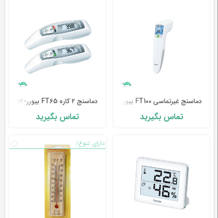
وسایل
تشخیصی
و
آموزشی
مراقبت
محیطی
و
زیبایی
دماسنج غیرتماسی FT100 بیورر-Beurer
دماسنج ۲ کاره FT65 بیورر-Beurer
تماس بگیرید
تماس بگیرید
ارتوپدی
و
دارای تنوع/
توانبخشی
تجهیزات
پزشکی
و
درمانی