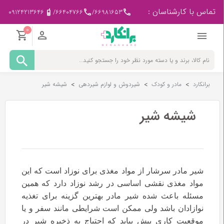
تماس با کارشناسان :
09124213646
/
66404766
/
66981653
0
مادر
و
کودک
برانکارد
>
مادر و کودک
>
شیردوش و لوازم شیردهی
>
شیشه شیر
پزشکی
-
ورزشی
شیشه شیر
بیمار
در
منزل
شیر مادر سرشار از مواد مغذی برای نوزاد است که این
مواد مغذی نقشی اساسی در رشد نوزاد دارد که همین
لوازم
مصرفی
مسئله باعث شده شیر مادر بهترین گزینه برای تغذیه
پزشکی
نوازادان باشد ولی ممکن است شرایطی مانند سفر و یا
موقعیت کاری پیش بیاید که احتیاج به ذخیره شیر در