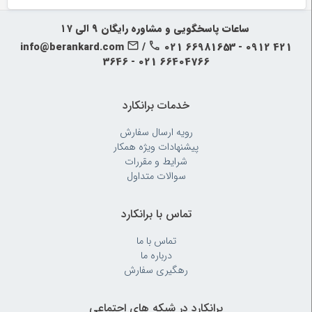
‍‍ ساعات پاسخگویی و مشاوره رایگان ۹ الی ۱۷
info@berankard.com
/
021 66981653 - 0912 421
3646 - 021 66404766
خدمات برانکارد
رویه‌ ارسال سفارش
پیشنهادات ویژه همکار
شرایط و مقررات
سوالات متداول
تماس با برانکارد
تماس با ما
درباره ما
رهگیری سفارش
برانکارد در شبکه های اجتماعی