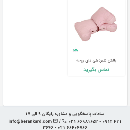
وسایل
تشخیصی
و
آموزشی
مراقبت
محیطی
و
زیبایی
بالش شیردهی دای روحه
تماس بگیرید
ارتوپدی
و
توانبخشی
تجهیزات
پزشکی
‍‍ ساعات پاسخگویی و مشاوره رایگان ۹ الی ۱۷
و
info@berankard.com
/
021 66981653 - 0912 421
درمانی
3646 - 021 66404766