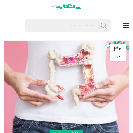
30
دی