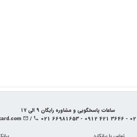
‍‍ ساعات پاسخگویی و مشاوره رایگان ۹ الی ۱۷
kard.com
/
021 66981653 - 0912 421 3646 - 0
تماس با برانکارد
برانک