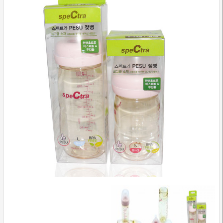
وسایل
تشخیصی
و
آموزشی
مراقبت
محیطی
و
زیبایی
ارتوپدی
و
توانبخشی
تجهیزات
پزشکی
و
درمانی