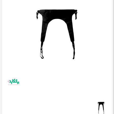
وسایل
تشخیصی
و
آموزشی
مراقبت
محیطی
و
زیبایی
ارتوپدی
و
توانبخشی
تجهیزات
پزشکی
و
درمانی