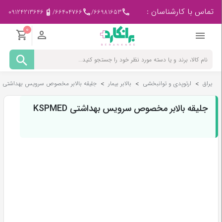
تماس با کارشناسان :
09124213646
/
66404766
/
66981653
0
مادر
و
کودک
یراق
>
ارتوپدی و توانبخشی
>
بالابر بیمار
>
جلیقه بالابر مخصوص سرویس بهداشتی KSPMED
پزشکی
-
ورزشی
جلیقه بالابر مخصوص سرویس بهداشتی KSPMED
بیمار
در
منزل
لوازم
مصرفی
پزشکی