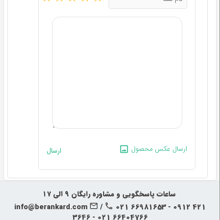
ارسال عکس محصول
ارسال
‍‍ ساعات پاسخگویی و مشاوره رایگان ۹ الی ۱۷
info@berankard.com
/
021 66981653 - 0912 421
3646 - 021 66404766