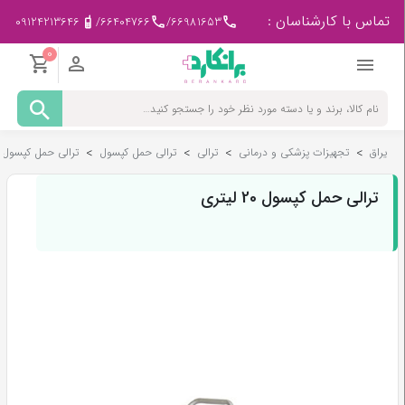
تماس با کارشناسان :
09124213646
/
66404766
/
66981653
0
مادر
و
کودک
یراق
>
تجهیزات پزشکی و درمانی
>
ترالی
>
ترالی حمل کپسول
>
ترالی حمل کپسول 20 لیتری
پزشکی
-
ورزشی
ترالی حمل کپسول 20 لیتری
بیمار
در
منزل
لوازم
مصرفی
پزشکی