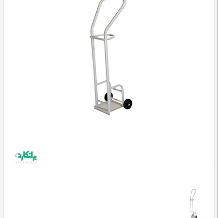
وسایل
تشخیصی
و
آموزشی
مراقبت
محیطی
و
زیبایی
ارتوپدی
و
توانبخشی
تجهیزات
پزشکی
و
درمانی