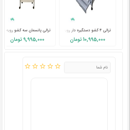
ترالی ۴ کشو دستگیره دار رویه استیل درجه یک
ترالی پانسمان سه کشو رویه است
9,995,000
10,995,000
تومان
تومان