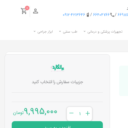
0
0912-4213646
/
66404766
/
6698
تجهیزات پزشکی و درمانی
طب سنتی
ابزار جراحی
جزییات سفارش را انتخاب کنید
9,995,000
–
+
تومان
افزودن به سبد