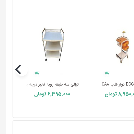
ترالی سه طبقه رویه فایبر درجه یک
ترالی 
0
6,395,000
8,950,
تومان
تومان