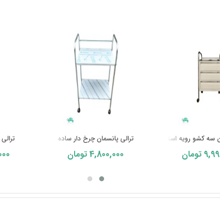
ن سه کشو رویه استیل
ترالی پانسمان چرخ دار ساده
ترالی ECG نوار قلب EA8
000
4,800,000
9,99
تومان
تومان