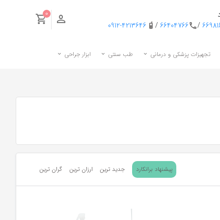
0
0912-4213646
/
66404766
/
6698
تجهیزات پزشکی و درمانی
طب سنتی
ابزار جراحی
پیشنهاد برانکارد
جدید ترین
ارزان ترین
گران ترین