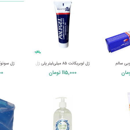
وبی سالم
ژل لوبریکانت ۸۵ میلی‌لیتر پلی ژل
ژل سونوگراف
00
115,000
مان
تومان