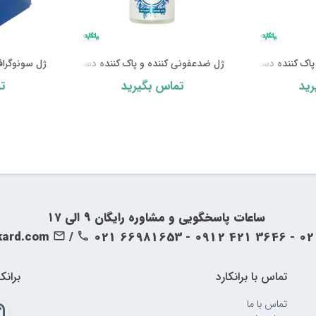
لکلی ۵۰ سی‌سی درماکلین-Derma Clean
ژل ضدعفونی کننده و پاک کننده دست الکلی ۵۰۰ سی‌سی درماکلین-Derma Clean
ژل سونوگرافی و ژل 
ید
تماس بگیرید
ت
‍‍ ساعات پاسخگویی و مشاوره رایگان ۹ الی ۱۷
kard.com
/
021 66981653 - 0912 421 3646 - 0
تماس با برانکارد
برانک
تماس با ما