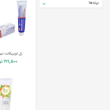
برندها
ژل لوبریکانت تی
199,500
تو