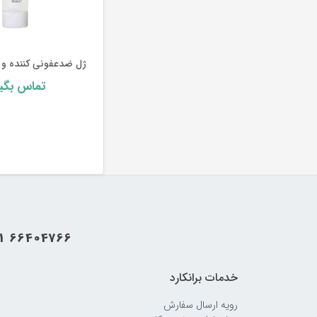
ژل ضدعفونی کننده و پاک کننده دست ا
تماس بگیر
21 66404766
خدمات برانکارد
رویه‌ ارسال سفارش