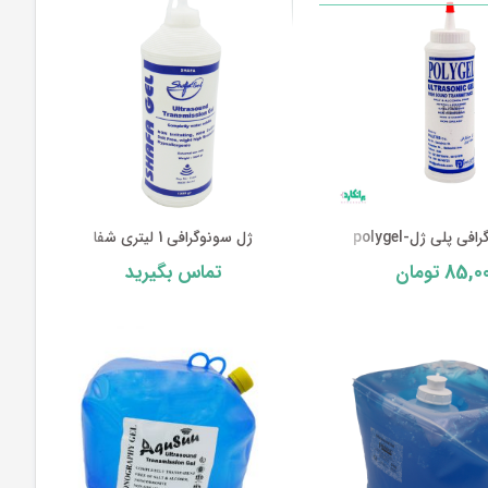
ی پلی ژل-polygel
ژل سونوگرافی 1 لیتری شفا
85,0
تومان
تماس بگیرید