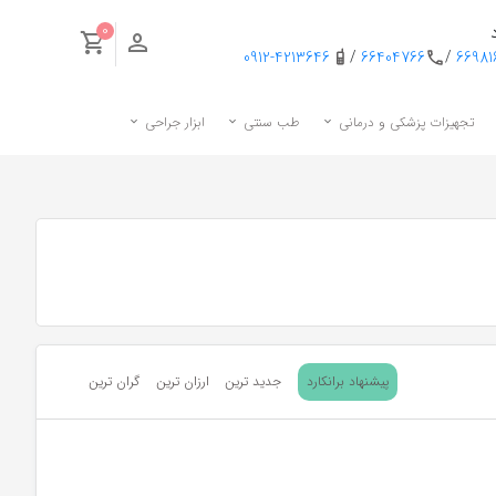
0
0912-4213646
/
66404766
/
6698
تجهیزات پزشکی و درمانی
طب سنتی
ابزار جراحی
پیشنهاد برانکارد
جدید ترین
ارزان ترین
گران ترین