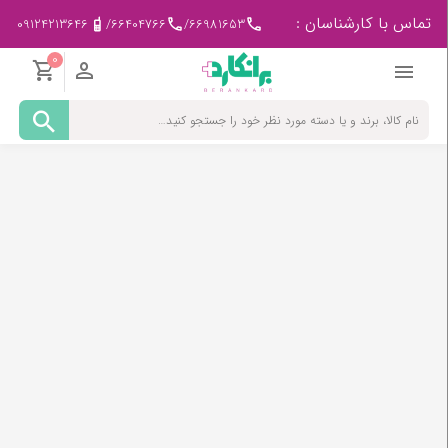
تماس با کارشناسان :
09124213646
/
66404766
/
66981653
0
مادر
و
کودک
پزشکی
-
ورزشی
بیمار
در
منزل
لوازم
مصرفی
پزشکی