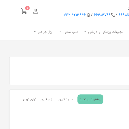
0
0912-4213646
/
66404766
/
6698
تجهیزات پزشکی و درمانی
طب سنتی
ابزار جراحی
پیشنهاد برانکارد
جدید ترین
ارزان ترین
گران ترین