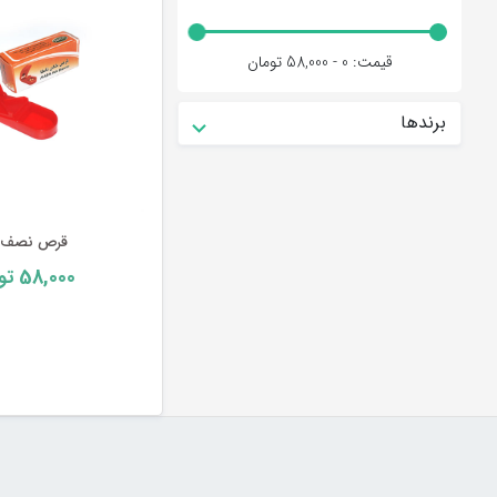
قیمت:
0 - 58,000
تومان
برندها
قرص نصف 
58,000
تو