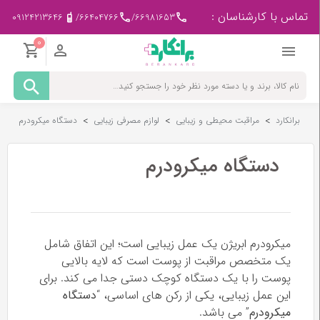
تماس با کارشناسان :
09124213646
/
66404766
/
66981653
0
مادر
و
کودک
برانکارد
>
مراقبت محیطی و زیبایی
>
لوازم مصرفی زیبایی
>
دستگاه میکرودرم
پزشکی
-
ورزشی
دستگاه میکرودرم
بیمار
در
منزل
میکرودرم ابریژن یک عمل زیبایی است؛ این اتفاق شامل
یک متخصص مراقبت از پوست است که لایه بالایی
لوازم
پوست را با یک دستگاه کوچک دستی جدا می کند. برای
مصرفی
پزشکی
این عمل زیبایی، یکی از رکن های اساسی، “
دستگاه
میکرودرم
” می باشد.