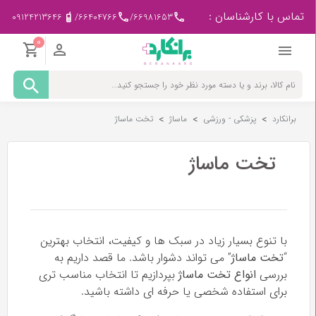
تماس با کارشناسان :
09124213646
/
66404766
/
66981653
0
مادر
و
کودک
برانکارد
>
پزشکی - ورزشی
>
ماساژ
>
تخت ماساژ
پزشکی
-
ورزشی
تخت ماساژ
بیمار
در
منزل
با تنوع بسیار زیاد در سبک ها و کیفیت، انتخاب بهترین
“
تخت ماساژ
” می تواند دشوار باشد. ما قصد داریم به
لوازم
بررسی
انواع تخت ماساژ
بپردازیم تا انتخاب مناسب تری
مصرفی
پزشکی
برای استفاده شخصی یا حرفه ای داشته باشید.