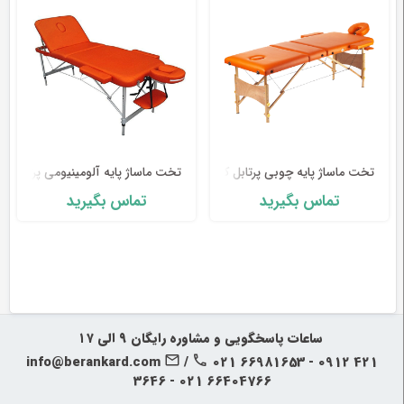
وزن تخت
کیفیت و سبک پارچه
گنجایش وزنی
عرض تخت ماساژ
ارتفاع و طول تخت
ویژگی های قابل تنظیم
ضخامت فوم
قیمت تخت ماساژ
ترکیب مواد
ماندگاری
تخت ماساژ پایه چوبی پرتابل کانفی کر
تخت ماساژ پایه آلومینیومی پرتابل مد
تماس بگیرید
تماس بگیرید
وزن تخت ماساژ
نکته قابل توجه، وزن تخت برای پزشکی که به عنوان یک
درمانگر سیار کار می کند، نگرانی اصلی است. اول از همه،
وزن میز که بتوان با دست آنرا جابجا یا باز و بسته کرد
مهم است. در مقابل، میزهای چوبی که عمدتا در کلینیک
ها استفاده می شوند، وزن بیشتری دارند و برای جابجایی
‍‍ ساعات پاسخگویی و مشاوره رایگان ۹ الی ۱۷
به استحکام بیشتری نیاز دارند.
info@berankard.com
/
021 66981653 - 0912 421
بهترین وزنی که اکثر درمانگران روی آن اتفاق نظر دارند بین
3646 - 021 66404766
۱۰ کیلوگرم تا ۲۰ کیلوگرم است. میزهای ماساژ قابل حمل