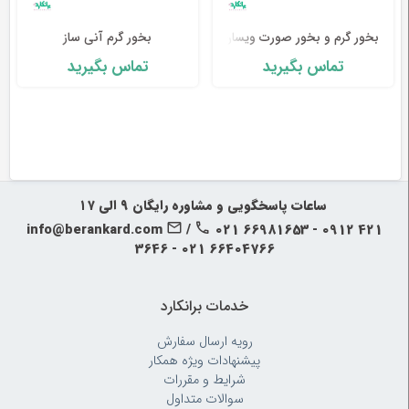
طب
بخور گرم و بخور صورت ویسان مدل vs-40
بخور گرم آنی ساز
سنتی
تماس بگیرید
تماس بگیرید
ابزار
جراحی
‍‍ ساعات پاسخگویی و مشاوره رایگان ۹ الی ۱۷
info@berankard.com
/
021 66981653 - 0912 421
3646 - 021 66404766
خدمات برانکارد
رویه‌ ارسال سفارش
پیشنهادات ویژه همکار
شرایط و مقررات
سوالات متداول