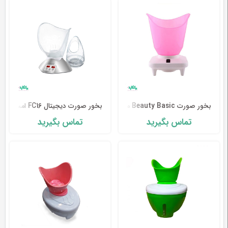
وسایل
تشخیصی
و
آموزشی
مراقبت
محیطی
و
زیبایی
بخور صورت Beauty Basic مدل MK-101
بخور صورت دیجیتال FC16 امسیگ-Emsig
تماس بگیرید
تماس بگیرید
ارتوپدی
و
توانبخشی
تجهیزات
پزشکی
و
درمانی