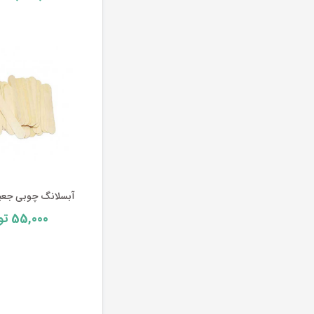
آبسلانگ چوبی جعبه 
55,000
تو