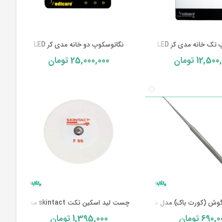
تک خانه مدی کر LED
نگاتوسکوپ دو خانه مدی کر LED
25,000,000
12,500
تومان
تومان
وش (کورت باک) مدل شارپ یا تیز
چست لید اسکین تکت skintact مدل F55
1,395,000
690,0
تومان
تومان