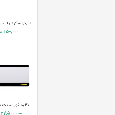
اسپکولوم گوش ( سری 3 قطعه ای
450,000
تو
نگاتوسکوپ سه خانه مد
37,500,000