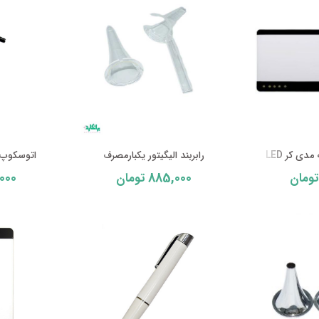
دی کر LED
رابربند الیگیتور یکبارمصرف
اتوسکوپ ول
,000
885,000
تومان
تومان