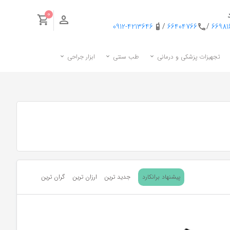
0
0912-4213646
/
66404766
/
6698
تجهیزات پزشکی و درمانی
طب سنتی
ابزار جراحی
پیشنهاد برانکارد
جدید ترین
ارزان ترین
گران ترین