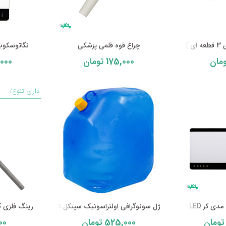
 )
چراغ قوه قلمی پزشکی
نگاتوسکوپ 
,000
175,000
مان
تومان
دارای تنوع/
ی کر LED
ژل سونوگرافی اولتراسونیک سپتکل 5 لیتری SEPTKOL(با برچسب اصالت)
رینگ فلزی گ
00
525,000
تومان
تومان