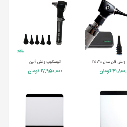
ش آلن مدل 25020
اتوسکوپ ولش آلین
17,950,000
41,800
تومان
تومان