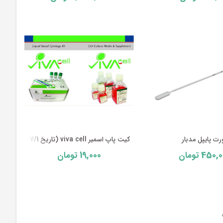
رت پایپل مدبار
کیت پاپ اسمیر viva cell (تاریخ 2027/1)
19,000
450,0
تومان
تومان