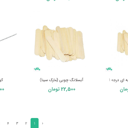
ای درجه 1
آبسلانگ چوبی (مارک سینا)
کو
00
22,500
مان
تومان
1
‹
›
4
3
2