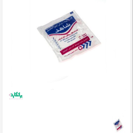
وسایل
تشخیصی
و
آموزشی
مراقبت
محیطی
و
زیبایی
ارتوپدی
و
توانبخشی
تجهیزات
پزشکی
و
درمانی