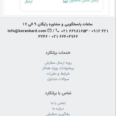
ارسال عکس محصول
ارسال
‍‍ ساعات پاسخگویی و مشاوره رایگان ۹ الی ۱۷
info@berankard.com
/
021 66981653 - 0912 421
3646 - 021 66404766
خدمات برانکارد
رویه‌ ارسال سفارش
پیشنهادات ویژه همکار
شرایط و مقررات
سوالات متداول
تماس با برانکارد
تماس با ما
درباره ما
رهگیری سفارش