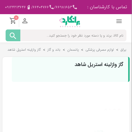
تماس با کارشناسان :
09124213646
/
66404766
/
66981653
0
مادر
و
کودک
یراق
>
لوازم مصرفی پزشکی
>
پانسمان
>
باند و گاز
>
گاز وازلینه استریل شاهد
پزشکی
-
ورزشی
گاز وازلینه استریل شاهد
بیمار
در
منزل
لوازم
مصرفی
پزشکی