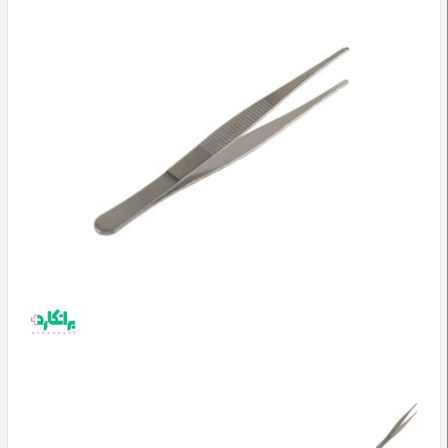
وسایل
تشخیصی
و
آموزشی
مراقبت
محیطی
و
زیبایی
ارتوپدی
و
توانبخشی
تجهیزات
پزشکی
و
درمانی