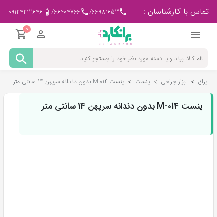
تماس با کارشناسان :
09124213646
/
66404766
/
66981653
0
مادر
و
کودک
یراق
>
ابزار جراحی
>
پنست
>
پنست M-014 بدون دندانه سرپهن 14 سانتی متر
پزشکی
-
ورزشی
پنست M-014 بدون دندانه سرپهن 14 سانتی متر
بیمار
در
منزل
لوازم
مصرفی
پزشکی