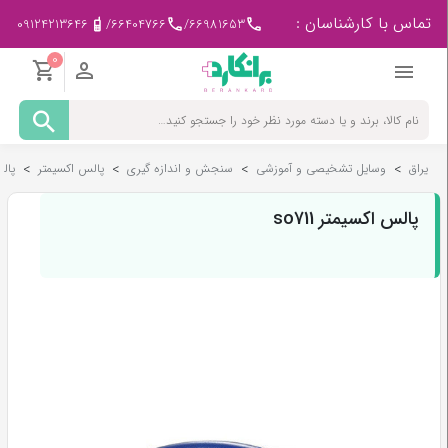
تماس با کارشناسان :
09124213646
/
66404766
/
66981653
0
مادر
و
کودک
یراق
>
وسایل تشخیصی و آموزشی
>
سنجش و اندازه گیری
>
پالس اکسیمتر
>
پالس
پزشکی
-
ورزشی
پالس اکسیمتر so711
بیمار
در
منزل
لوازم
مصرفی
پزشکی