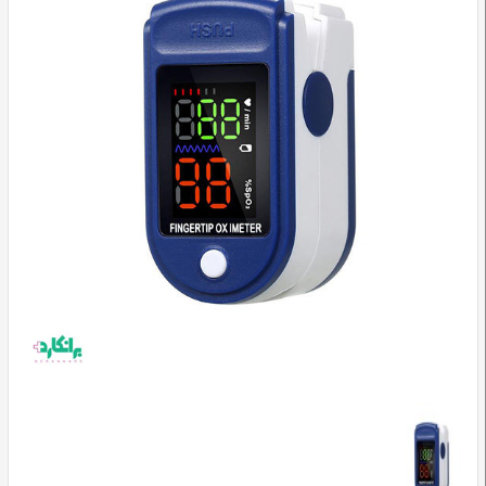
وسایل
تشخیصی
و
آموزشی
مراقبت
محیطی
و
زیبایی
ارتوپدی
و
توانبخشی
تجهیزات
پزشکی
و
درمانی