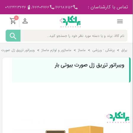
تماس با کارشناسان :
09124213646
/
66404766
/
66981653
0
مادر
و
کودک
یراق
>
پزشکی - ورزشی
>
ماساژ
>
ماساژور و لوازم ماساژ
>
ویبراتور تزریق ژل صورت ب
پزشکی
-
ورزشی
ویبراتور تزریق ژل صورت بیوتی بار
بیمار
در
منزل
لوازم
مصرفی
پزشکی