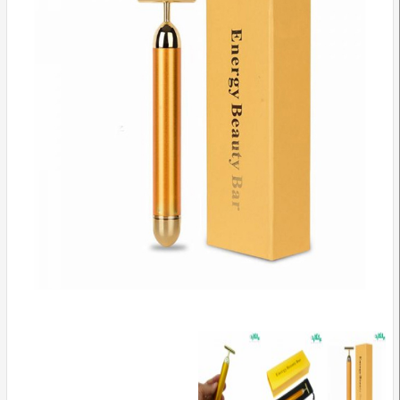
وسایل
تشخیصی
و
آموزشی
مراقبت
محیطی
و
زیبایی
ارتوپدی
و
توانبخشی
تجهیزات
پزشکی
و
درمانی