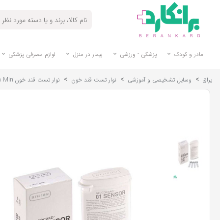
مادر و کودک
پزشکی - ورزشی
بیمار در منزل
لوازم مصرفی پزشکی
>
>
>
یراق
وسایل تشخیصی و آموزشی
نوار تست قند خون
نوار تست قند خونGlucocard 01 Mini آرکری-Arkrey