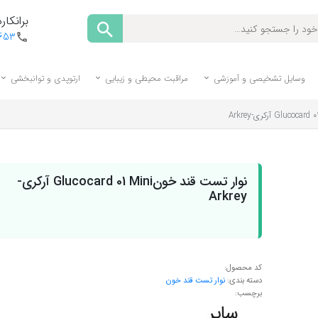
برانکارد
1653
وسایل تشخیصی و آموزشی
مراقبت محیطی و زیبایی
ارتوپدی و توانبخشی
نوار تست قند خونGlucocard 01 Mini آرکری-
Arkrey
کد محصول:
دسته بندی:
نوار تست قند خون
برچسب: