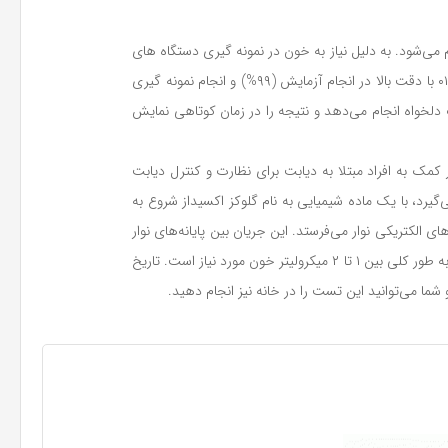
 قند خون خود را به صورت روزانه اندازه گیری کنند. اندازه گیری در ۲ نوبت صبح و عصر انجام می‌شود. به دلیل نیاز به خون در نمونه گیری دستگاه های
تست قند خون، حجم خون، درد کم و سرعت نمایش نتیجه اهمیت ویژه‌ای پیدا می‌کند. دستگاه تست قند خون آرکری (Arkery) مدل گلوکوکارد مینی ۰۱ با دقت بالا در انجام آزمایش (۹۹%) و انجام نمونه گیری
دلخواه انجام می‌دهد و نتیجه را در زمان کوتاهی نمایش
 به افراد مبتلا به دیابت برای نظارت و کنترل دیابت
یرد، با یک ماده شیمیایی به نام گلوکز اکسیداز شروع به
 الکتریکی نوار می‌فرستد. این جریان بین پایانه‌های نوار
بسته بر میزان گلوکونیک اسید تغییر کرده و بر حسب یک الگوریتم مشخصی قند خون اعلام می‌شود. مقدار خون مورد نیاز برای این نوار بسیار کم بوده و به طور کلی بین ۱ تا ۲ میکرولیتر خون مورد نیاز است. تاریخ