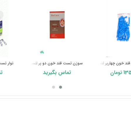
ند خون چهارپر لنست
سوزن تست قند خون دو پر لنست Selec ...
نوار تست
135
تماس بگیرید
تم
تومان