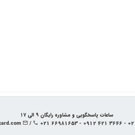
‍‍ ساعات پاسخگویی و مشاوره رایگان ۹ الی ۱۷
kard.com
/
021 66981653 - 0912 421 3646 - 0