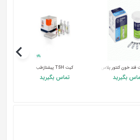
 قند خون کنتور پلاس
کیت TSH پیشتازطب
سوزن 
اس بگیرید
تماس بگیرید