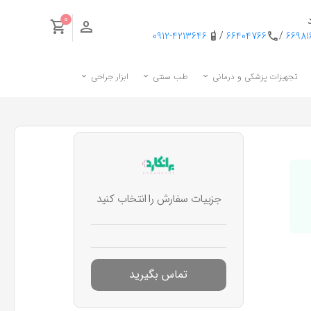
0
0912-4213646
/
66404766
/
6698
تجهیزات پزشکی و درمانی
طب سنتی
ابزار جراحی
جزییات سفارش را انتخاب کنید
تماس بگیرید