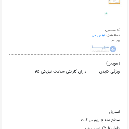
طب
سنتی
کد محصول:
ابزار
دسته بندی:
نخ جراحی
جراحی
برچسب:
(سوپابن)
ویژگی کلیدی دارای گارانتی سلامت فیزیکی کالا
استریل
سطح مقطع ریورس کات
طول نخ 75 سانتی متر