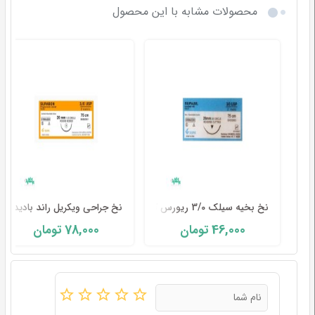
محصولات مشابه با این محصول
نخ بخیه سیلک 3/0 ریورس کات سوپا-Supa
نخ جراحی ویکریل راند بادید ۳/۰ سوپا-Supa
78,000
46,000
تومان
تومان