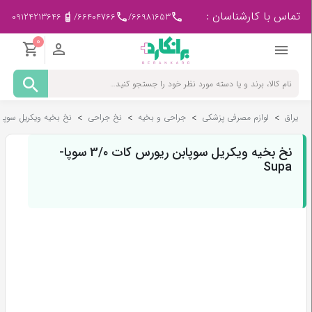
تماس با کارشناسان :
09124213646
/
66404766
/
66981653
0
مادر
و
کودک
یراق
>
لوازم مصرفی پزشکی
>
جراحی و بخیه
>
نخ جراحی
>
نخ بخیه ویکریل سوپابن ریورس
پزشکی
-
ورزشی
نخ بخیه ویکریل سوپابن ریورس کات 3/۰ سوپا-
Supa
بیمار
در
منزل
لوازم
مصرفی
پزشکی