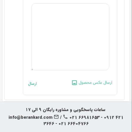
ارسال عکس محصول
ارسال
‍‍ ساعات پاسخگویی و مشاوره رایگان ۹ الی ۱۷
info@berankard.com
/
021 66981653 - 0912 421
3646 - 021 66404766