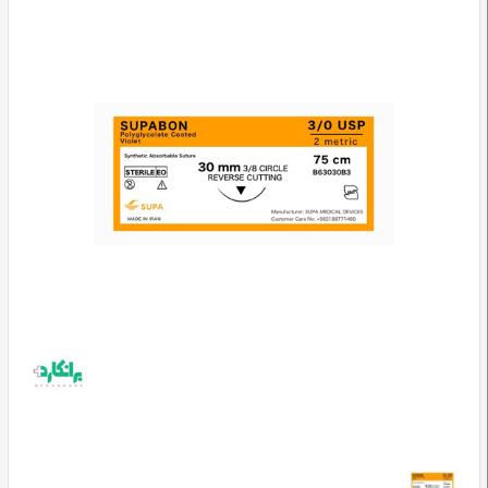
وسایل
تشخیصی
و
آموزشی
مراقبت
محیطی
و
زیبایی
ارتوپدی
و
توانبخشی
تجهیزات
پزشکی
و
درمانی