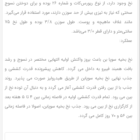
نخ وجود دارد، از نوع ریورس‌کات و شماره 26 بوده و برای دوختن نسوج
سختی که نیاز به تیزی بیش از حد سوزن دارند، مورد استفاده قرار می‌گیرد.
مانند غلاف ماهیچه و پوست. طول سوزن 3/8 بوده و طول نخ 75
سانتی‌متر و دارای قطر 3/0 می‌باشد.
عملکرد:
نخ بخیه سوپا بن باعث بروز واکنش اولیه التهابی مختصر در نسوج و رشد
بافت همبند فیبرو به داخل می گردد. کاهش پیشرونده قدرت کششی و
جذب نهایی نخ بخیه سوپابن از طریق هیدرولیز صورت می پذیرد. روند
جذب با از بین رفتن قدرت کششی آغاز می گردد و به دنبال آن توده نخ از
بین می رود. تمام قدرت کششی اولیه در فاصله زمانی بین ۴ تا ۵ هفته بعد
از کارگزاری نخ از بین می رود. جذب نخ بخیه سوپابن، اصولا در فاصله زمانی
بین ۵۶ و ۷۰ روز کامل می گردد.