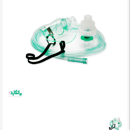
وسایل
تشخیصی
و
آموزشی
مراقبت
محیطی
و
زیبایی
ارتوپدی
و
توانبخشی
تجهیزات
پزشکی
و
درمانی