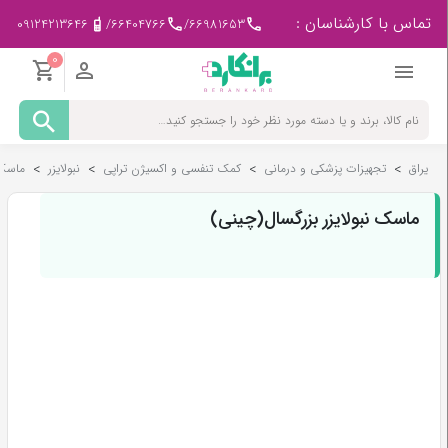
تماس با کارشناسان :
09124213646
/
66404766
/
66981653
0
مادر
و
کودک
یراق
>
تجهیزات پزشکی و درمانی
>
کمک تنفسی و اکسیژن تراپی
>
نبولایزر
>
ماسک 
پزشکی
-
ورزشی
ماسک نبولایزر بزرگسال(چینی)
بیمار
در
منزل
لوازم
مصرفی
پزشکی