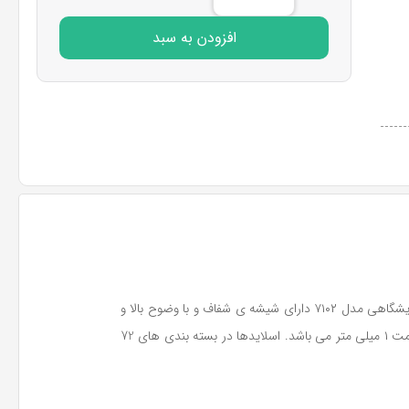
افزودن به سبد
لام ها، از جمله لوازم پرکاربرد آزمایشگاهی است که برای مشاهده ی نمونه های آزمایشگاهی در زیر میکروسکوپ استفاده می شود. لام میکروسکوپ آزمایشگاهی مدل ۷۱۰۲ دارای شیشه ی شفاف و با وضوح بالا و
دارای ویژگی اُپتیکی می باشد. لام، تیغه ای شیشه ای نازک دارای سطح مستطیلی با ابعاد ۲۶*۷۶ میلی متر و زاویه ی گوشه ۹۰ درجه بوده و دارای ضخامت ۱ میلی متر می باشد. اسلایدها در بسته بندی های 72