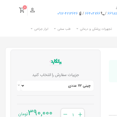
0
0912-4213646
/
66404766
/
6698
تجهیزات پزشکی و درمانی
طب سنتی
ابزار جراحی
جزییات سفارش را انتخاب کنید
390,000
–
+
تومان