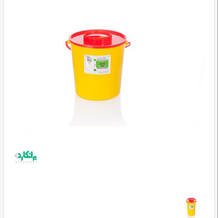
وسایل
تشخیصی
و
آموزشی
مراقبت
محیطی
و
زیبایی
ارتوپدی
و
توانبخشی
تجهیزات
پزشکی
و
درمانی