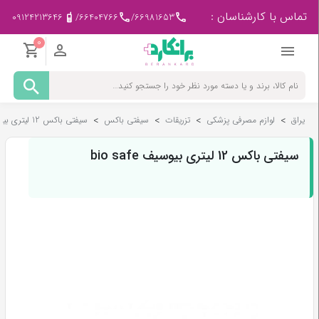
تماس با کارشناسان :
09124213646
/
66404766
/
66981653
0
مادر
و
کودک
یراق
>
لوازم مصرفی پزشکی
>
تزریقات
>
سیفتی باکس
>
سیفتی باکس 12 لیتری بیوسیف bio safe
پزشکی
-
ورزشی
سیفتی باکس 12 لیتری بیوسیف bio safe
بیمار
در
منزل
لوازم
مصرفی
پزشکی