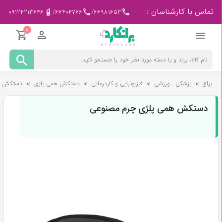
تماس با کارشناسان :
09124213646
/
66404766
/
66981653
0
مادر
و
کودک
یراق
>
پزشکی - ورزشی
>
فیزیوتراپی و کاردرمانی
>
دستکش همی پلژی
>
دستکش هم
پزشکی
-
ورزشی
دستکش همی پلژی چرم مصنوعی
بیمار
در
منزل
لوازم
مصرفی
پزشکی