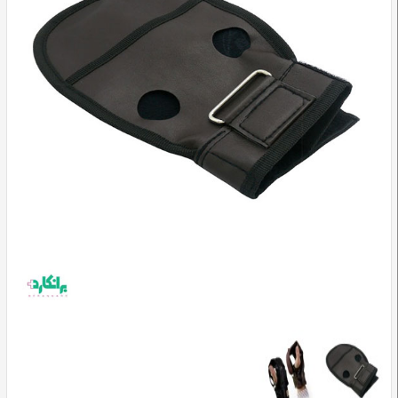
وسایل
تشخیصی
و
آموزشی
مراقبت
محیطی
و
زیبایی
ارتوپدی
و
توانبخشی
تجهیزات
پزشکی
و
درمانی