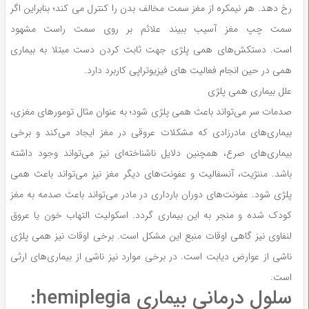
رخ دهد. هر نیمکره از مغز سمت مخالف بدن را کنترل می کند؛ بنابراین اگر
سمت چپ مغز آسیب ببیند علائم بر روی سمت راست مشهود
است. دستکش‌های همی پلژی جهت ثابت کردن دست مبتلا به بیماری
همی در حین انجام فعالیت های فیزیوتراپی کاربرد دارد.
علل بیماری همی پلژی
صدمات سر می‌تواند باعث همی پلژی شود؛ به عنوان مثال تومورهای مغزی،
بیماری‌های مادرزادی که مشکلات عروقی در مغز ایجاد می‌کند و برخی
بیماری‌های صرع، همچنین دلایل ناشناخته‌ای نیز می‌تواند وجود داشته
باشد. مننژیت، آنسفالیت و عفونت‌های دیگر مغز نیز می‌تواند باعث همی
پلژی شود. عفونت‌های دوران بارداری در مادر می‌تواند باعث صدمه به مغز
کودک شده و منجر به این بیماری گردد. اسکولیت التهاب خون یا عروق
لنفاوی نیز گاهی اوقات منبع این مشکل است. برخی اوقات نیز همی پلژی
ناشی از عوارض دیابت است. در برخی موارد نیز ناشی از بیماری‌های ارثی
است.
سلول درمانی بیماری hemiplegia: