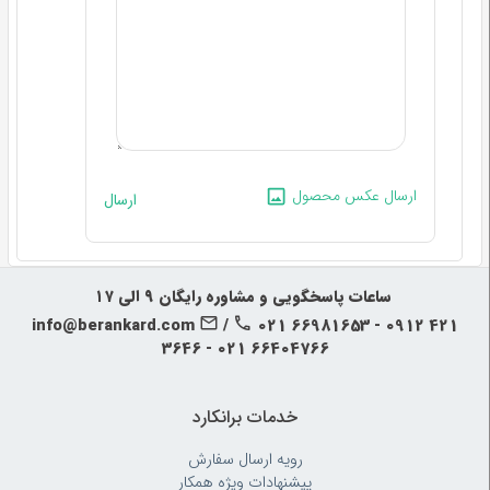
ارسال عکس محصول
ارسال
‍‍ ساعات پاسخگویی و مشاوره رایگان ۹ الی ۱۷
info@berankard.com
/
021 66981653 - 0912 421
3646 - 021 66404766
خدمات برانکارد
رویه‌ ارسال سفارش
پیشنهادات ویژه همکار