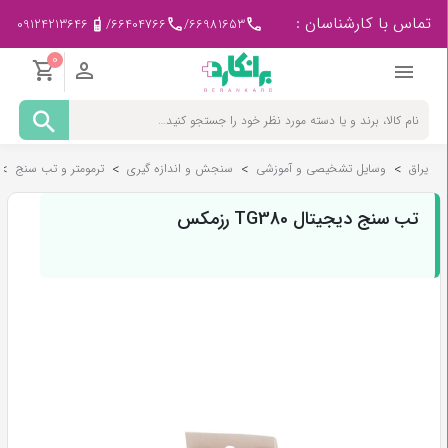
تماس با کارشناسان :
09124213646
/
66404766
/
66981653
0
مادر
و
کودک
یراق
>
وسایل تشخیصی و آموزشی
>
سنجش و اندازه گیری
>
ترمومتر و تب سنج
>
پزشکی
-
ورزشی
تب سنج دیجیتال TG380 رزمکس
بیمار
در
منزل
لوازم
مصرفی
پزشکی