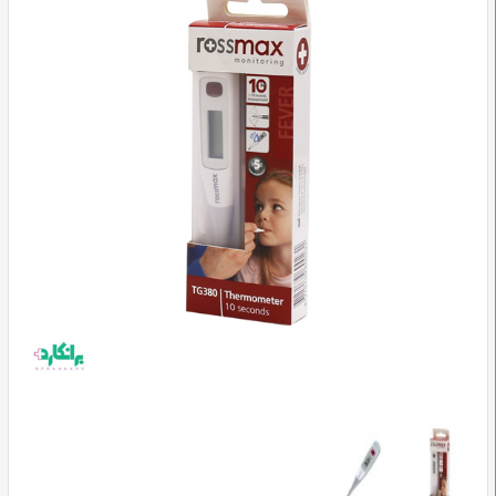
وسایل
تشخیصی
و
آموزشی
مراقبت
محیطی
و
زیبایی
ارتوپدی
و
توانبخشی
تجهیزات
پزشکی
و
درمانی