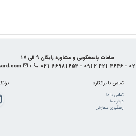
‍‍ ساعات پاسخگویی و مشاوره رایگان ۹ الی ۱۷
kard.com
/
021 66981653 - 0912 421 3646 - 0
تماس با برانکارد
برانک
تماس با ما
درباره ما
رهگیری سفارش