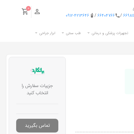
0
0912-4213646
/
66404766
/
6698
تجهیزات پزشکی و درمانی
طب سنتی
ابزار جراحی
جزییات سفارش را
انتخاب کنید
تماس بگیرید