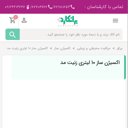
تماس با کارشناسان :
09124213646
/
66404766
/
66981653
0
مادر
و
کودک
یراق
>
مراقبت محیطی و زیبایی
>
اکسیژن ساز
>
اکسیژن ساز 10 لیتری زنیت مد
پزشکی
-
ورزشی
اکسیژن ساز 10 لیتری زنیت مد
بیمار
در
منزل
لوازم
مصرفی
پزشکی