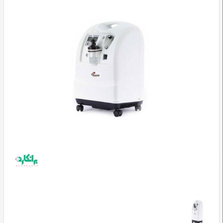
وسایل
تشخیصی
و
آموزشی
مراقبت
محیطی
و
زیبایی
ارتوپدی
و
توانبخشی
تجهیزات
پزشکی
و
درمانی